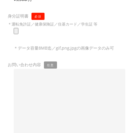
身分証明書
必須
＊運転免許証／健康保険証／住基カード／学生証 等
＊データ容量8MB迄／gif,png,jpgの画像データのみ可
お問い合わせ内容
任意