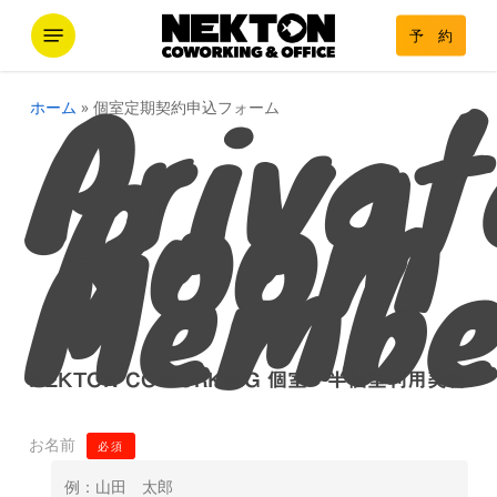
Skip
Menu
予 約
to
Privat
main
content
ホーム
»
個室定期契約申込フォーム
Room
Membe
NEKTON COWORKING 個室・半個室利用契約
お名前
必須