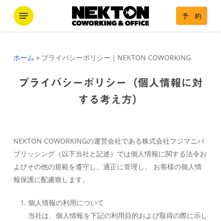
Skip
Menu
予 約
to
main
content
ホーム
»
プライバシーポリシー｜NEKTON COWORKING
プライバシーポリシー（個人情報に対
する考え方）
NEKTON COWORKINGの運営会社である株式会社フジマニパ
ブリッシング（以下当社と記述）では個人情報に関する法令お
よびその他の規範を遵守し、適正に管理し、 お客様の個人情
報保護に配慮致します。
個人情報の利用について
当社は、個人情報を下記の利用目的および取得の際に示し