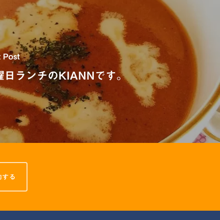
 Post
曜日ランチのKIANNです。
約する