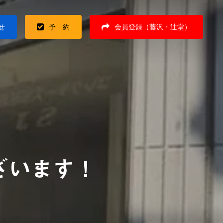
せ
予 約
会員登録（藤沢・辻堂）
ざいます！