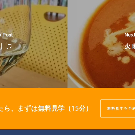
s Post
Next
」♫
火
たら、まずは無料見学（15分）
無料見学を予