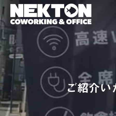
Skip
to
main
content
ご紹介い