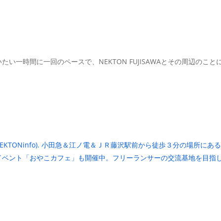
い一時間に一回のペースで、NEKTON FUJISAWAとその周辺のこ
KTON藤沢 (@NEKTONinfo). 小田急＆江ノ電＆ＪＲ藤沢駅前から徒歩３分
イベント「おやこカフェ」も開催中。フリーランサーの交流基地を目指