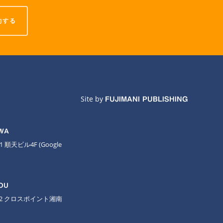
約する
Site by
FUJIMANI PUBLISHING
AWA
11 順天ビル4F
(Google
OU
-2 クロスポイント湘南