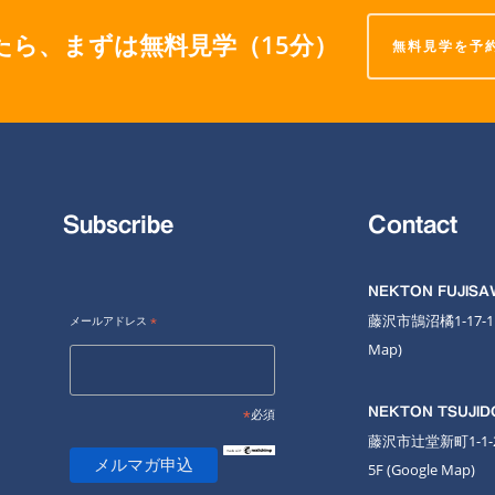
たら、まずは無料見学（15分）
無料見学を予
Subscribe
Contact
NEKTON FUJIS
藤沢市鵠沼橘1-17-
メールアドレス
*
Map
)
NEKTON TSUJID
*
必須
藤沢市辻堂新町1-1
5F
(Google Map)