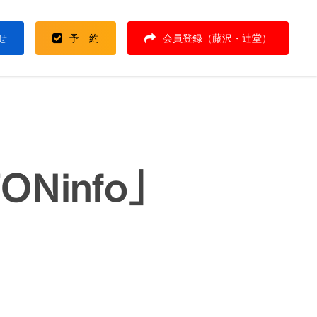
せ
予 約
会員登録（藤沢・辻堂）
ONinfo」