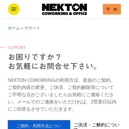
Skip
Menu
予 約
to
main
content
ホーム
»
サポート
SUPPORT
お困りですか？
お気軽にお問合せ下さい。
NEKTON COWORKINGの利用方法、新規のご契約、
ご契約内容の変更、ご決済、ご契約解除等について
ご不明な点がございましたらお気軽にご連絡くださ
い。メールでのご連絡をいただければ、2営業日以内
にご回答をさせていただきます。
ご決済・ご解約につい
ご
契
約
・
利
用
方
法
に
つ
い