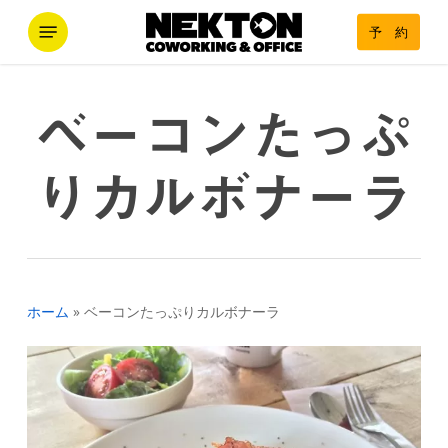
Skip
Menu
予 約
to
main
content
ベーコンたっぷ
りカルボナーラ
ホーム
»
ベーコンたっぷりカルボナーラ