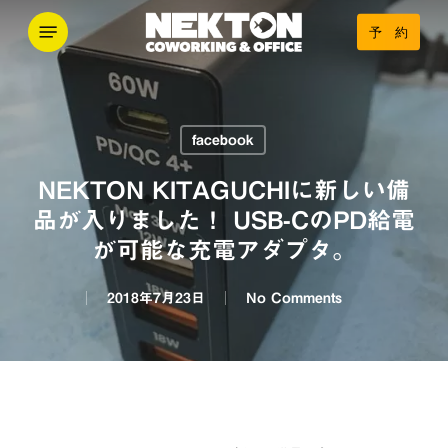
Skip
Menu
予 約
to
main
content
facebook
NEKTON KITAGUCHIに新しい備
品が入りました！ USB-CのPD給電
が可能な充電アダプタ。
2018年7月23日
No Comments