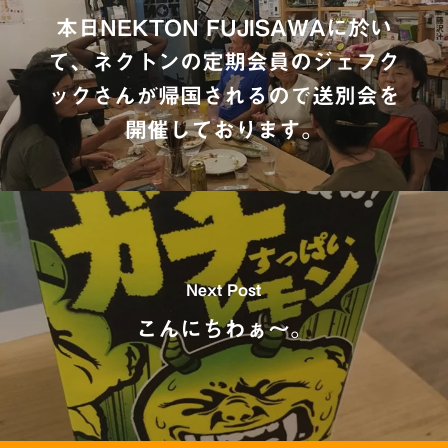
本日NEKTON FUJISAWAに於い
て、ネクトンの定期会員のジェフク
ックさんが帰国されるので送別会を
開催しております。
Next Post
こんにちわぁ〜。