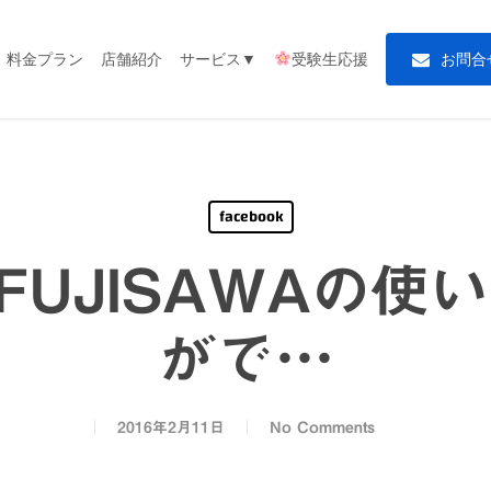
料金プラン
店舗紹介
サービス▼
受験生応援
お
問
合
facebook
 FUJISAWAの
がで…
2016年2月11日
No Comments