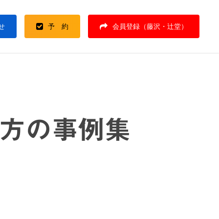
せ
予 約
会員登録（藤沢・辻堂）
使い方の事例集