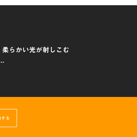
。柔らかい光が射しこむ
..
約する