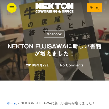
Skip
Menu
予 約
to
main
content
facebook
NEKTON FUJISAWAに新しい書籍
が増えました！
2019年3月29日
No Comments
ホーム
»
NEKTON FUJISAWAに新しい書籍が増えました！