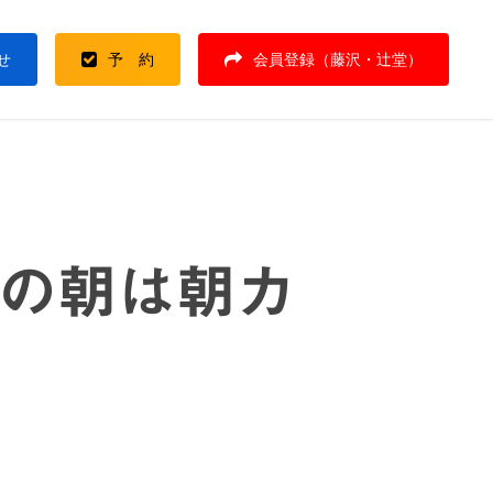
せ
予 約
会員登録（藤沢・辻堂）
土曜の朝は朝カ