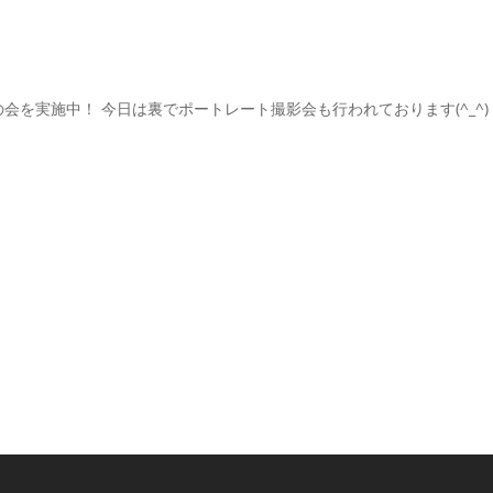
フェの会を実施中！ 今日は裏でポートレート撮影会も行われております(^_^)