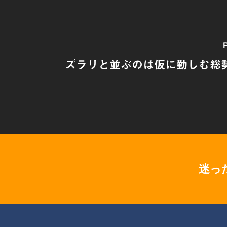
P
ズラリと並ぶのは仮に勤しむ総勢1
迷っ