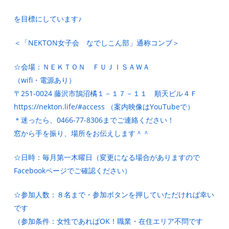
を目標にしています♪
＜「NEKTON女子会 なでしこん部」通称コンブ＞
☆会場：ＮＥＫＴＯＮ ＦＵＪＩＳＡＷＡ
（wifi・電源あり）
〒251-0024 藤沢市鵠沼橘１－１７－１１ 順天ビル４Ｆ
https://nekton.life/#access （案内映像はYouTubeで）
＊迷ったら、0466-77-8306までご連絡ください！
窓から手を振り、場所をお伝えします＾＾
☆日時：毎月第一木曜日（変更になる場合がありますので
Facebookページでご確認ください）
☆参加人数：８名まで・参加ボタンを押していただければ幸い
です
（参加条件：女性であればOK！職業・在住エリア不問です