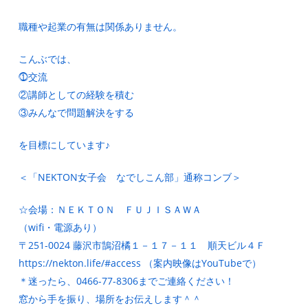
職種や起業の有無は関係ありません。
こんぶでは、
⓵交流
②講師としての経験を積む
③みんなで問題解決をする
を目標にしています♪
＜「NEKTON女子会 なでしこん部」通称コンブ＞
☆会場：ＮＥＫＴＯＮ ＦＵＪＩＳＡＷＡ
（wifi・電源あり）
〒251-0024 藤沢市鵠沼橘１－１７－１１ 順天ビル４Ｆ
https://nekton.life/#access （案内映像はYouTubeで）
＊迷ったら、0466-77-8306までご連絡ください！
窓から手を振り、場所をお伝えします＾＾