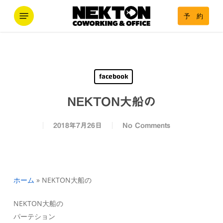
Skip
Menu
予 約
to
main
content
facebook
NEKTON大船の
2018年7月26日
No Comments
ホーム
»
NEKTON大船の
NEKTON大船の
パーテション