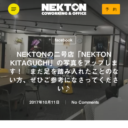
Skip
Menu
予 約
to
main
content
facebook
NEKTONの二号店「NEKTON
KITAGUCHI」の写真をアップしま
す！ まだ足を踏み入れたことのな
い方、ぜひご参考になさってくださ
い♪
2017年10月11日
No Comments