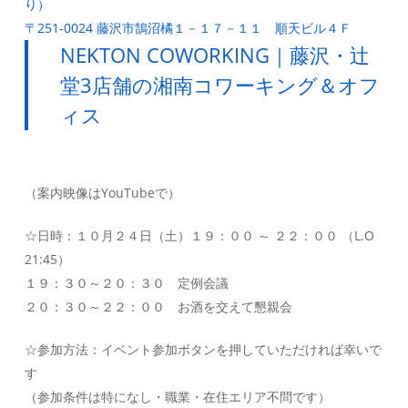
り）
〒251-0024 藤沢市鵠沼橘１－１７－１１ 順天ビル４Ｆ
NEKTON COWORKING｜藤沢・辻
堂3店舗の湘南コワーキング＆オフ
ィス
（案内映像はYouTubeで）
☆日時：１０月２４日（土）１９：００ ～ ２２：００ （L.O
21:45）
１９：３０～２０：３０ 定例会議
２０：３０～２２：００ お酒を交えて懇親会
☆参加方法：イベント参加ボタンを押していただければ幸いで
す
（参加条件は特になし・職業・在住エリア不問です）