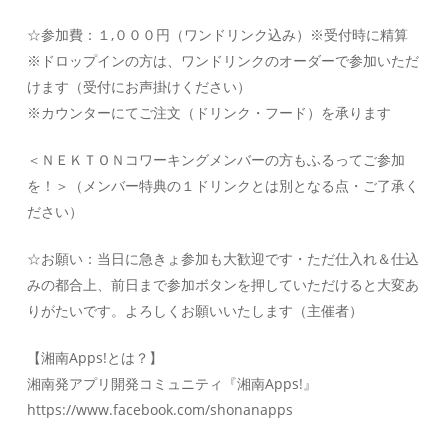
☆参加費：１,０００円（ワンドリンク込み）※受付時に精算
※ドロップインの方は、ワンドリンクのオーダーで参加いただ
けます（受付にお声掛けください）
※カウンターにてご注文（ドリンク・フード）を承ります
＜ＮＥＫＴＯＮコワーキングメンバーの方もふるってご参加
を！＞（メンバー特典の１ドリンクとは別となる点・ご了承く
ださい）
☆お願い：当日に急きょ参加も大歓迎です・ただ仕入れ＆仕込
みの都合上、前日まで参加ボタンを押していただけると大変あ
りがたいです。よろしくお願いいたします（主催者）
【湘南Apps!とは？】
湘南発アプリ開発コミュニティ『湘南Apps!』
https://www.facebook.com/shonanapps