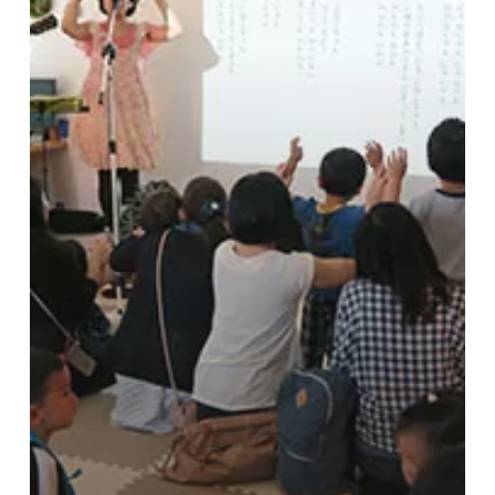
イ
ベ
ン
ト
レ
ポ
ー
ト