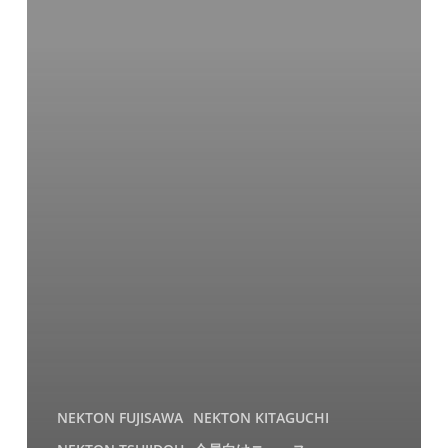
前
予
約
一
時
利
用
開
始
の
お
知
ら
せ
NEKTON FUJISAWA
NEKTON KITAGUCHI