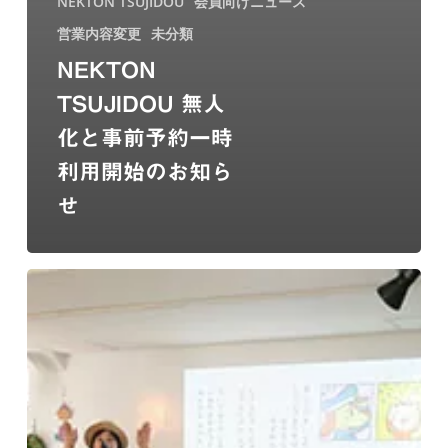
NEKTON TSUJIDOU
会員向けニュース
営業内容変更
未分類
NEKTON
TSUJIDOU 無人
化と事前予約一時
利用開始のお知ら
せ
お
や
こ
カ
フ
ェ
の