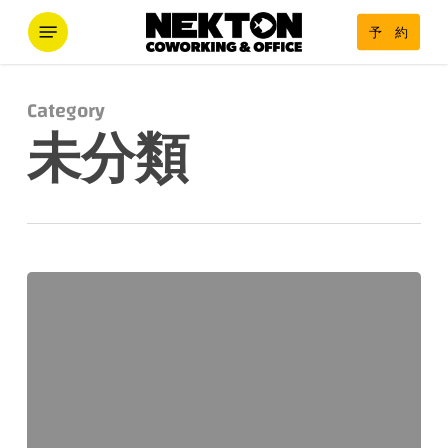
Skip
Menu
予 約
to
main
content
Category
未分類
NEKTON
TSUJIDOU
無
人
化
と
事