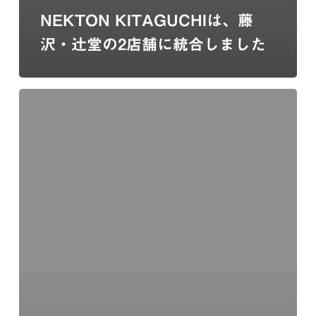
NEKTON KITAGUCHIは、藤
沢・辻堂の2店舗に統合しました
【重
要】
KITAGUCHI、
TSUJIDOU
営
業
時
間
変
更
の
お