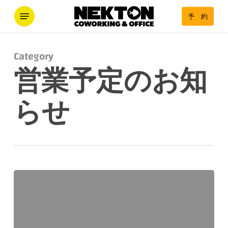
Skip
Menu
予 約
to
main
content
Category
営業予定のお知
らせ
2026
年
6
月