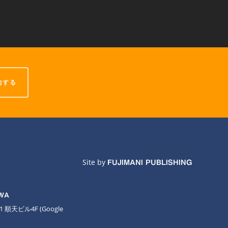
約する
Site by
FUJIMANI PUBLISHING
AWA
11 順天ビル4F
(Google