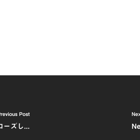
revious Post
Nex
ズし...
N