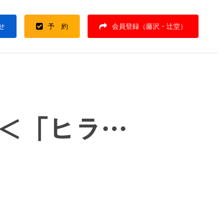
せ
予 約
会員登録（藤沢・辻堂）
＜「ヒラ…