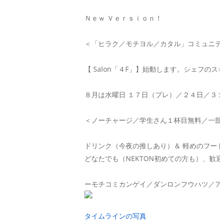
Ｎｅｗ Ｖｅｒｓｉｏｎ！
＜「ヒラク／モチヨル／カタル」コミュニテ
【 Salon「４F」】始動します。シェフの
８月は水曜日 １７日（プレ）／２４日／３
＜ノーチャージ／学生さん１杯目無料／一
ドリンク（今夜の推しあり）＆ 軽めのフー
どなたでも（NEKTON初めての方も）、歓
ーモチコミカンゲイ／ダンロンフウハツ／
タイムラインの写真