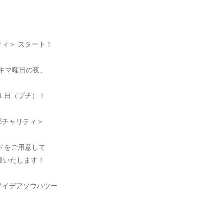
ィ＞ スタート！
スキマ曜日の夜、
１日（プチ）！
部チャリティ＞
ドをご用意して
迎いたします！
アイデアソウハツー