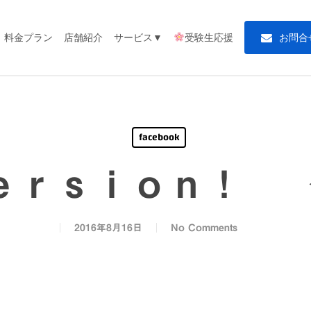
料金プラン
店舗紹介
サービス▼
受験生応援
お
問
合
facebook
Ｖｅｒｓｉｏｎ！ 
2016年8月16日
No Comments