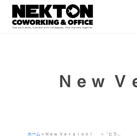
Skip
to
main
content
Ｎｅｗ 
ホーム
»
Ｎｅｗ Ｖｅｒｓｉｏｎ！ ＜「ヒラ…