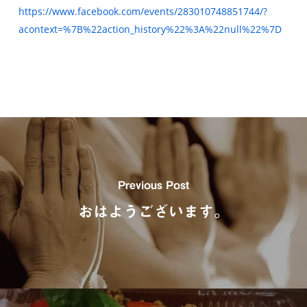
https://www.facebook.com/events/283010748851744/?
acontext=%7B%22action_history%22%3A%22null%22%7D
Previous Post
おはようございます。