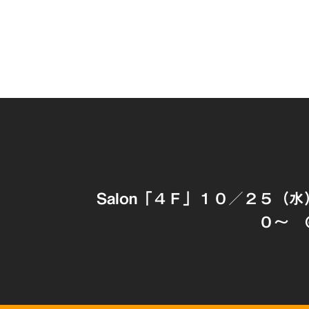
Salon「４Ｆ」１０／２５（
０～ 