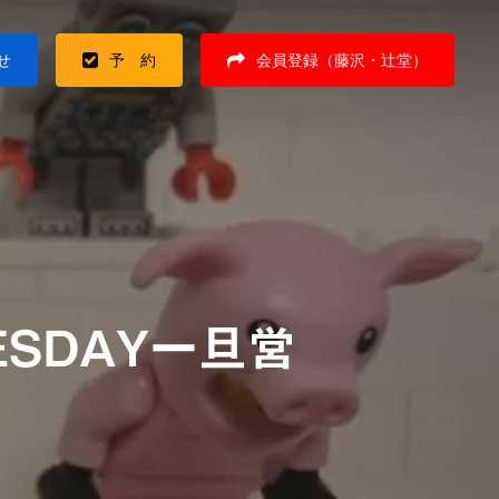
せ
予 約
会員登録（藤沢・辻堂）
ESDAY一旦営