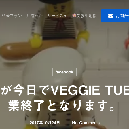
料金プラン
店舗紹介
サービス▼
受験生応援
お
問
合
facebook
今日でVEGGIE TU
業終了となります。
2017年10月24日
No Comments