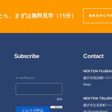
たら、まずは無料見学（15分）
無料見学を予
Subscribe
Contact
NEKTON FUJIS
藤沢市鵠沼橘1-17-
メールアドレス
*
Map
)
NEKTON TSUJID
*
必須
藤沢市辻堂新町1-1
5F
(Google Map)