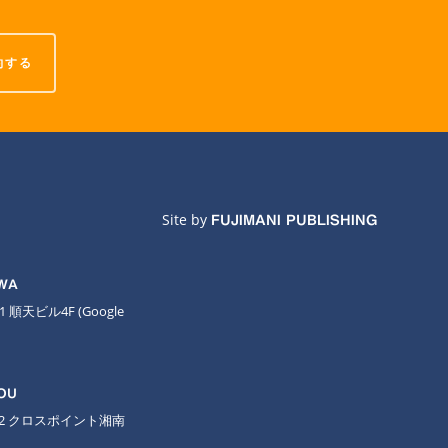
約する
Site by
FUJIMANI PUBLISHING
AWA
11 順天ビル4F
(Google
OU
-2 クロスポイント湘南