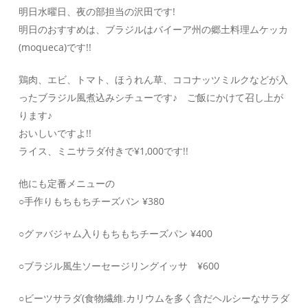
明日水曜日、夜の部担当の沢田です!
明日のおすすめは、ブラジルはバイーア州の郷土料理ムケッカ
(moqueca)です!!
鶏肉、エビ、トマト、ほうれん草、ココナッツミルクなどが入
ったブラジル風煮込みシチューです♪ ご飯にかけて召し上が
ります♪
おいしいですよ!!
ライス、ミニサラダ付きで¥1,000です!!
他にも定番メニューの
○手作りもちもちチーズパン ¥380
○グァバジャム入りもちもちチーズパン ¥400
○ブラジル風生ソーセージリングイッサ ¥600
○ビーツサラダ(食物繊維.カリウムを多く含だヘルシーなサラダ