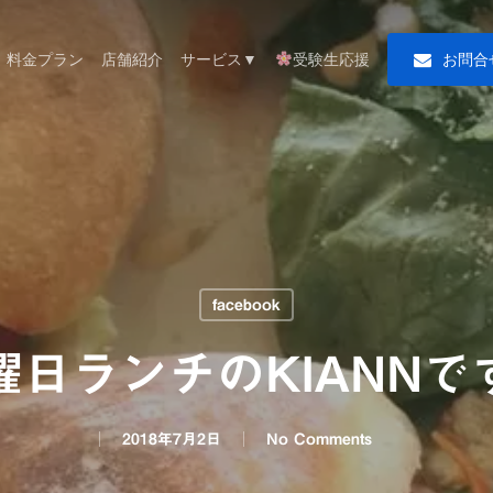
料金プラン
店舗紹介
サービス▼
受験生応援
お
問
合
facebook
曜日ランチのKIANNで
2018年7月2日
No Comments