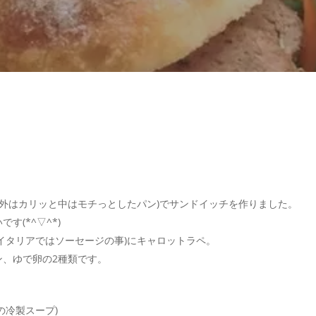
で外はカリッと中はモチっとしたパン)でサンドイッチを作りました。
(*^▽^*)
イタリアではソーセージの事)にキャロットラペ。
ン、ゆで卵の2種類です。
の冷製スープ)