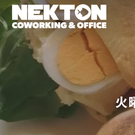
Skip
to
main
content
火