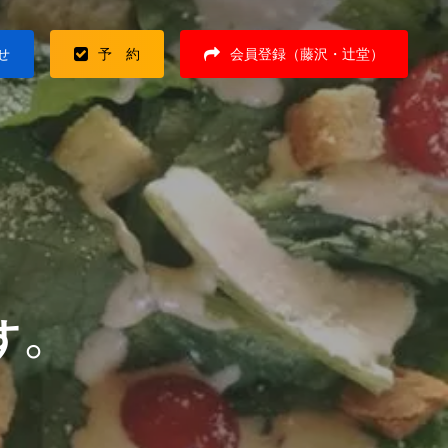
せ
予 約
会員登録（藤沢・辻堂）
す。