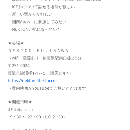
・ICT系について話せる場所が欲しい
・新しい繋がりが欲しい
・湘南Apps！に参加してみたい
・NEKTONが気になっていた
★会場★
ＮＥＫＴＯＮ ＦＵＪＩＳＡＷＡ
（wifi・電源あり）JR藤沢駅南口徒歩5分
〒251-0024
藤沢市鵠沼橘1-17-１ 順天ビル4Ｆ
https://nekton.life/#access
（案内映像がYouTubeでご覧いただけます）
★開催日時★
3月25日（土）
19：30 〜 22：00（L.O 21:30）