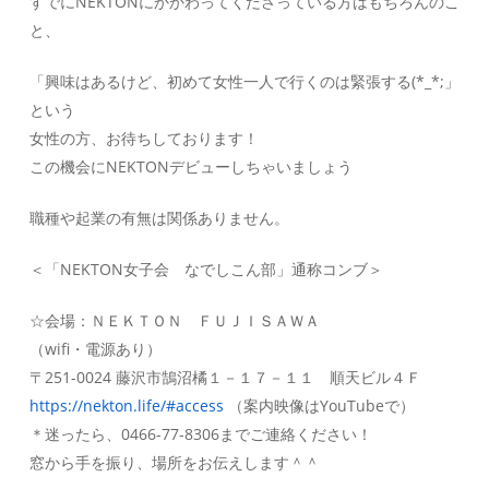
すでにNEKTONにかかわってくださっている方はもちろんのこ
と、
「興味はあるけど、初めて女性一人で行くのは緊張する(*_*;」
という
女性の方、お待ちしております！
この機会にNEKTONデビューしちゃいましょう
職種や起業の有無は関係ありません。
＜「NEKTON女子会 なでしこん部」通称コンブ＞
☆会場：ＮＥＫＴＯＮ ＦＵＪＩＳＡＷＡ
（wifi・電源あり）
〒251-0024 藤沢市鵠沼橘１－１７－１１ 順天ビル４Ｆ
https://nekton.life/#access
（案内映像はYouTubeで）
＊迷ったら、0466-77-8306までご連絡ください！
窓から手を振り、場所をお伝えします＾＾