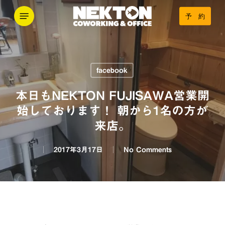
Skip
Menu
予 約
to
main
content
facebook
本日もNEKTON FUJISAWA営業開
始しております！ 朝から1名の方が
来店。
2017年3月17日
No Comments