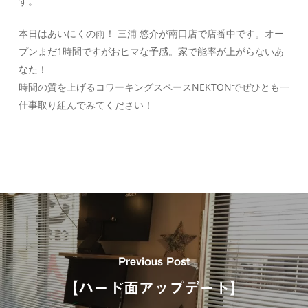
す。
本日はあいにくの雨！ 三浦 悠介が南口店で店番中です。オー
プンまだ1時間ですがおヒマな予感。家で能率が上がらないあ
なた！
時間の質を上げるコワーキングスペースNEKTONでぜひとも一
仕事取り組んでみてください！
Previous Post
【ハード面アップデート】