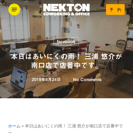
Skip
Menu
予 約
to
main
content
facebook
本日はあいにくの雨！ 三浦 悠介が
南口店で店番中です。
2019年6月24日
No Comments
ホーム
»
本日はあいにくの雨！ 三浦 悠介が南口店で店番中で