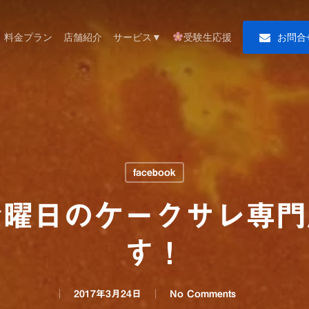
料金プラン
店舗紹介
サービス▼
受験生応援
お
問
合
facebook
金曜日のケークサレ専門
す！
2017年3月24日
No Comments