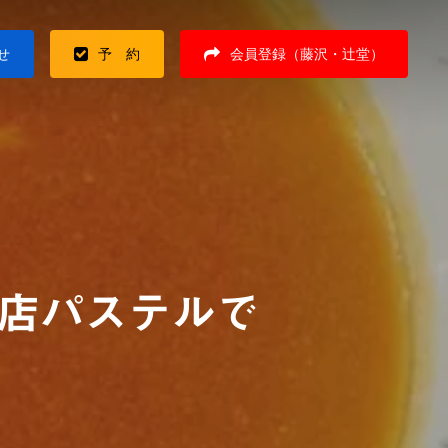
せ
予 約
会員登録（藤沢・辻堂）
店パステルで