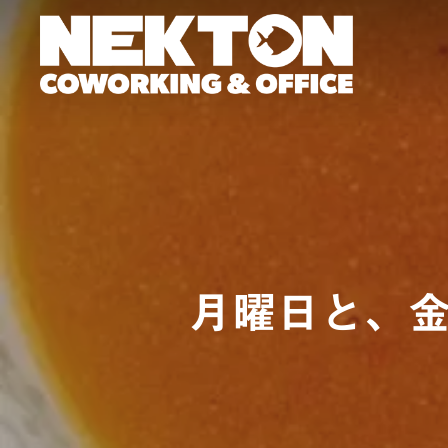
Skip
to
main
content
月曜日と、