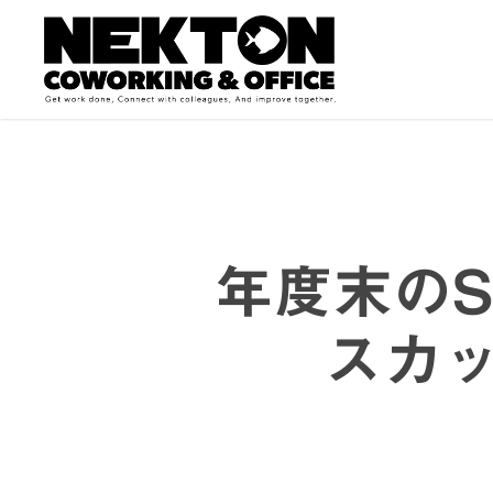
Skip
to
main
content
年度末のS
スカ