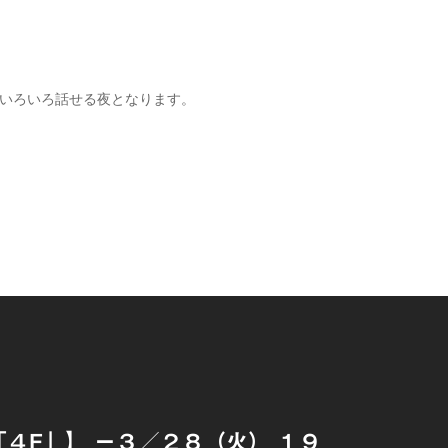
、いろいろ話せる夜となります。
on「４F」】 ー３／２８（火） １９