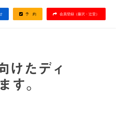
せ
予 約
会員登録（藤沢・辻堂）
へ向けたディ
ます。