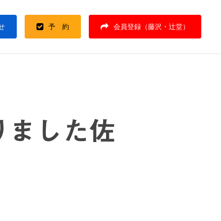
せ
予 約
会員登録（藤沢・辻堂）
りました佐