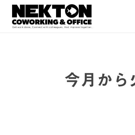
Skip
to
main
content
今月から