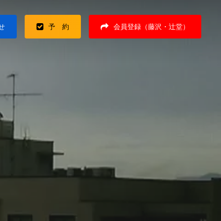
せ
予 約
会員登録（藤沢・辻堂）