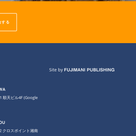
約する
Site by
FUJIMANI PUBLISHING
AWA
11 順天ビル4F
(Google
OU
-2 クロスポイント湘南