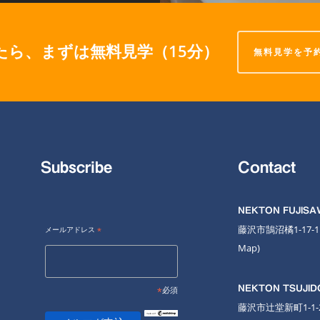
たら、まずは無料見学（15分）
無料見学を予
Subscribe
Contact
NEKTON FUJIS
藤沢市鵠沼橘1-17-
メールアドレス
*
Map
)
NEKTON TSUJID
*
必須
藤沢市辻堂新町1-1