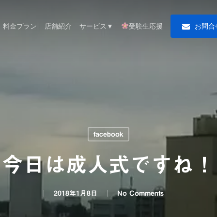
料金プラン
店舗紹介
サービス▼
受験生応援
お
問
合
facebook
今日は成人式ですね！
2018年1月8日
No Comments