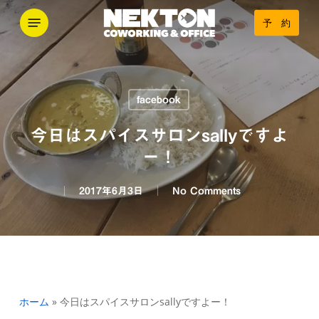
Skip
Menu
予 約
to
main
content
facebook
今日はスパイスサロンsallyですよ
ー！
2017年6月3日
No Comments
ホーム
»
今日はスパイスサロンsallyですよー！