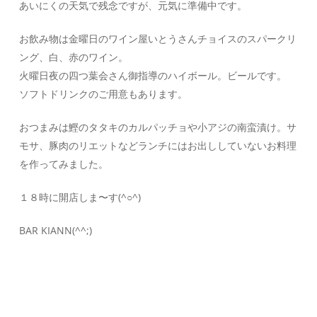
あいにくの天気で残念ですが、元気に準備中です。
お飲み物は金曜日のワイン屋いとうさんチョイスのスパークリ
ング、白、赤のワイン。
火曜日夜の四つ葉会さん御指導のハイボール。ビールです。
ソフトドリンクのご用意もあります。
おつまみは鰹のタタキのカルパッチョや小アジの南蛮漬け。サ
モサ、豚肉のリエットなどランチにはお出ししていないお料理
を作ってみました。
１８時に開店しま〜す(^○^)
BAR KIANN(^^;)