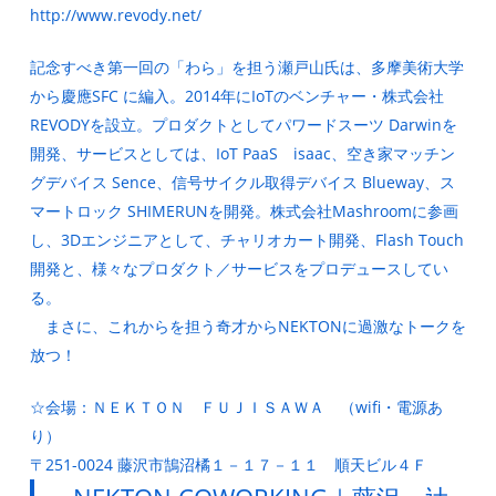
http://www.revody.net/
記念すべき第一回の「わら」を担う瀬戸山氏は、多摩美術大学
から慶應SFC に編入。2014年にIoTのベンチャー・株式会社
REVODYを設立。プロダクトとしてパワードスーツ Darwinを
開発、サービスとしては、IoT PaaS isaac、空き家マッチン
グデバイス Sence、信号サイクル取得デバイス Blueway、ス
マートロック SHIMERUNを開発。株式会社Mashroomに参画
し、3Dエンジニアとして、チャリオカート開発、Flash Touch
開発と、様々なプロダクト／サービスをプロデュースしてい
る。
まさに、これからを担う奇才からNEKTONに過激なトークを
放つ！
☆会場：ＮＥＫＴＯＮ ＦＵＪＩＳＡＷＡ （wifi・電源あ
り）
〒251-0024 藤沢市鵠沼橘１－１７－１１ 順天ビル４Ｆ