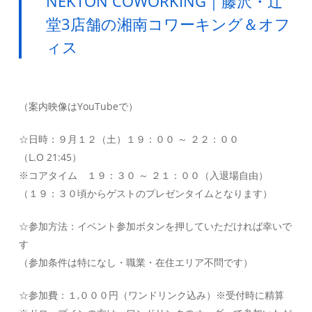
NEKTON COWORKING｜藤沢・辻
堂3店舗の湘南コワーキング＆オフ
ィス
（案内映像はYouTubeで）
☆日時：９月１２（土）１９：００ ～ ２２：００
（L.O 21:45）
※コアタイム １９：３０ ～ ２１：００（入退場自由）
（１９：３０頃からゲストのプレゼンタイムとなります）
☆参加方法：イベント参加ボタンを押していただければ幸いで
す
（参加条件は特になし・職業・在住エリア不問です）
☆参加費：１,０００円（ワンドリンク込み）※受付時に精算