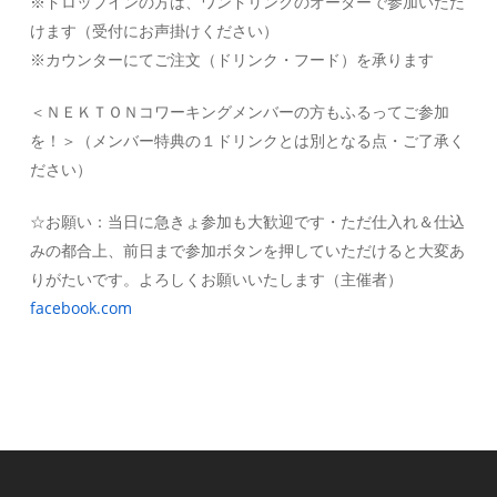
※ドロップインの方は、ワンドリンクのオーダーで参加いただ
けます（受付にお声掛けください）
※カウンターにてご注文（ドリンク・フード）を承ります
＜ＮＥＫＴＯＮコワーキングメンバーの方もふるってご参加
を！＞（メンバー特典の１ドリンクとは別となる点・ご了承く
ださい）
☆お願い：当日に急きょ参加も大歓迎です・ただ仕入れ＆仕込
みの都合上、前日まで参加ボタンを押していただけると大変あ
りがたいです。よろしくお願いいたします（主催者）
facebook.com