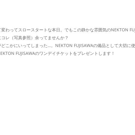
わってスロースタートな本日。でもこの静かな雰囲気のNEKTON FUJI
にコレ（写真参照）余ってませんか？
こかにいってしまった…。NEKTON FUJISAWAの備品として大切
TON FUJISAWAのワンデイチケットをプレゼントします！