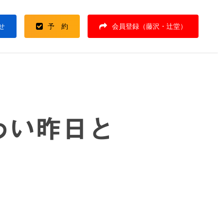
せ
予 約
会員登録（藤沢・辻堂）
わい昨日と