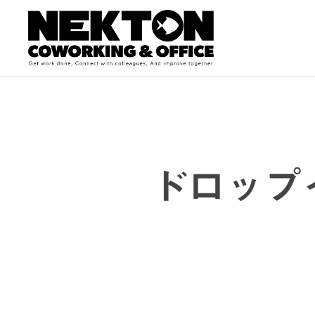
Skip
to
main
content
ドロップ