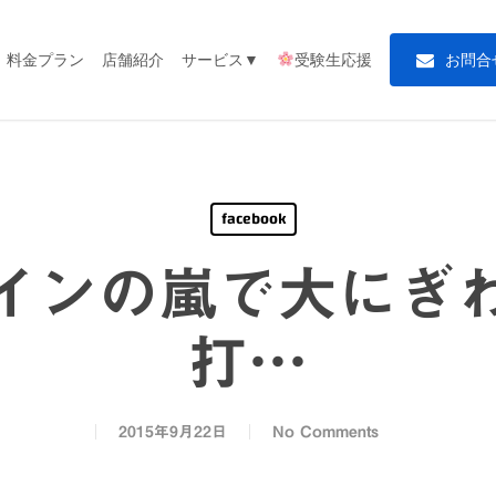
料金プラン
店舗紹介
サービス▼
受験生応援
お
問
合
facebook
インの嵐で大にぎ
打…
2015年9月22日
No Comments