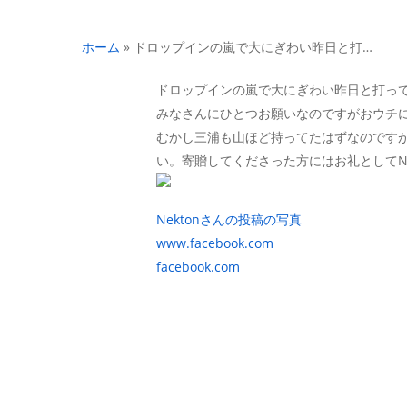
ホーム
»
ドロップインの嵐で大にぎわい昨日と打…
ドロップインの嵐で大にぎわい昨日と打って変
みなさんにひとつお願いなのですがおウチ
むかし三浦も山ほど持ってたはずなのですがど
い。寄贈してくださった方にはお礼としてNEK
Nektonさんの投稿の写真
www.facebook.com
facebook.com