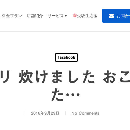
料金プラン
店舗紹介
サービス▼
受験生応援
お
問
合
facebook
リ 炊けました お
た…
2016年9月29日
No Comments