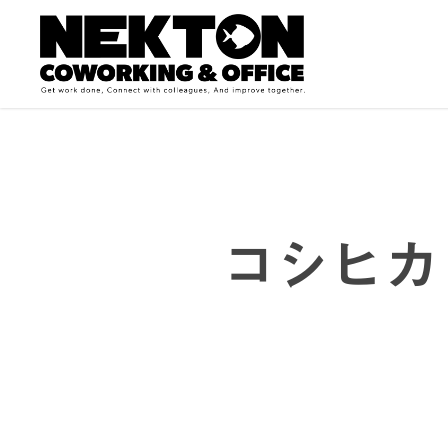
Skip
to
main
content
コシヒカ