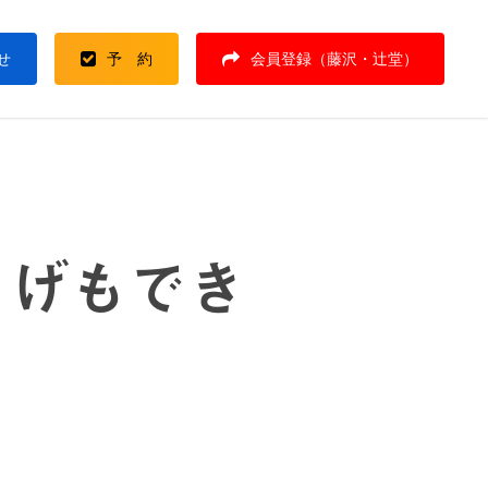
せ
予 約
会員登録（藤沢・辻堂）
こげもでき