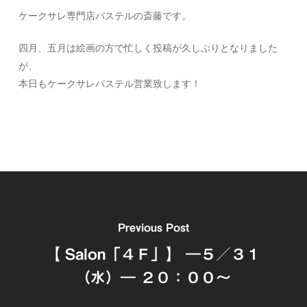
ケークサレ専門店パステルの斎藤です。
四月、五月は絵画の方で忙しく投稿が久しぶりとなりました
が、
本日もケークサレパステル営業致します！
Previous Post
【 Salon「４Ｆ」】 ―５／３１
（水）― ２０：００～