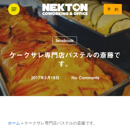
Skip
Menu
予 約
to
main
content
facebook
ケークサレ専門店パステルの斎藤で
す。
2017年5月18日
No Comments
ホーム
»
ケークサレ専門店パステルの斎藤です。