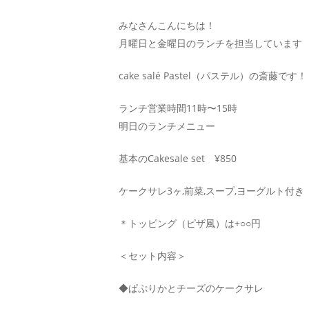
みなさんこんにちは！
月曜日と金曜日のランチを担当しています
cake salé Pastel（パステル）の斎藤です！
ランチ営業時間11時〜15時
明日のランチメニュー
基本のCakesale set ¥850
ケークサレ3ヶ,前菜,スープ,ヨーグルト付き
＊トッピング（ピザ風）は+○○円
＜セット内容＞
◆ぱぷりかとチーズのケークサレ