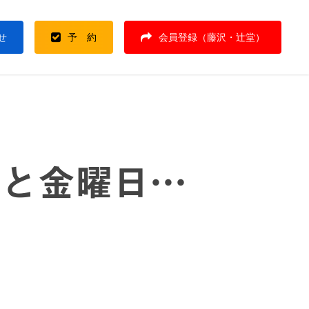
せ
予 約
会員登録（藤沢・辻堂）
日と金曜日…