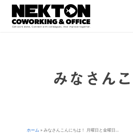
Skip
to
main
content
みなさんこ
ホーム
»
みなさんこんにちは！ 月曜日と金曜日…