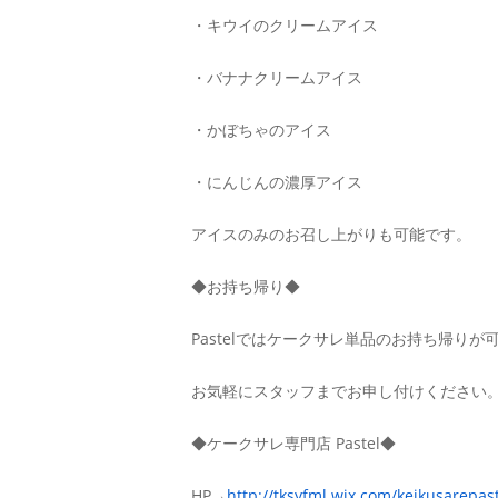
・キウイのクリームアイス
・バナナクリームアイス
・かぼちゃのアイス
・にんじんの濃厚アイス
アイスのみのお召し上がりも可能です。
◆お持ち帰り◆
Pastelではケークサレ単品のお持ち帰りが
お気軽にスタッフまでお申し付けください
◆ケークサレ専門店 Pastel◆
HP→
http://tksyfml.wix.com/keikusarepas