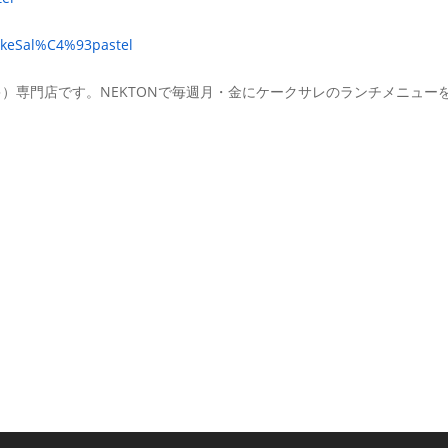
CakeSal%C4%93pastel
ーキ）専門店です。NEKTONで毎週月・金にケークサレのランチメニュ