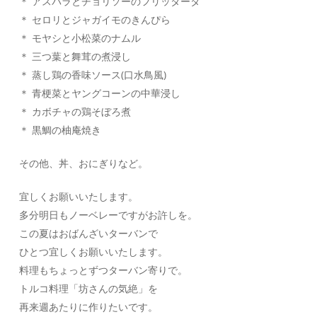
＊ アスパラとチョリソーのフリッタータ
＊ セロリとジャガイモのきんぴら
＊ モヤシと小松菜のナムル
＊ 三つ葉と舞茸の煮浸し
＊ 蒸し鶏の香味ソース(口水鳥風)
＊ 青梗菜とヤングコーンの中華浸し
＊ カボチャの鶏そぼろ煮
＊ 黒鯛の柚庵焼き
その他、丼、おにぎりなど。
宜しくお願いいたします。
多分明日もノーベレーですがお許しを。
この夏はおばんざいターバンで
ひとつ宜しくお願いいたします。
料理もちょっとずつターバン寄りで。
トルコ料理「坊さんの気絶」を
再来週あたりに作りたいです。