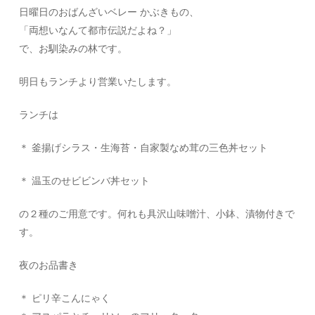
日曜日のおばんざいベレー かぶきもの、
「両想いなんて都市伝説だよね？」
で、お馴染みの林です。
明日もランチより営業いたします。
ランチは
＊ 釜揚げシラス・生海苔・自家製なめ茸の三色丼セット
＊ 温玉のせビビンバ丼セット
の２種のご用意です。何れも具沢山味噌汁、小鉢、漬物付きで
す。
夜のお品書き
＊ ピリ辛こんにゃく