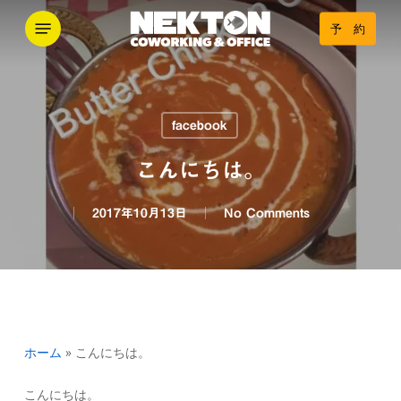
Skip
Menu
予 約
to
main
content
facebook
こんにちは。
2017年10月13日
No Comments
ホーム
»
こんにちは。
こんにちは。