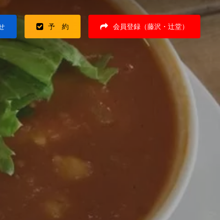
せ
予 約
会員登録（藤沢・辻堂）