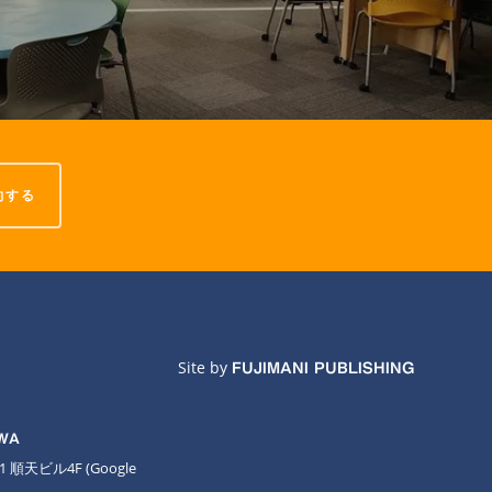
約する
Site by
FUJIMANI PUBLISHING
AWA
11 順天ビル4F
(Google