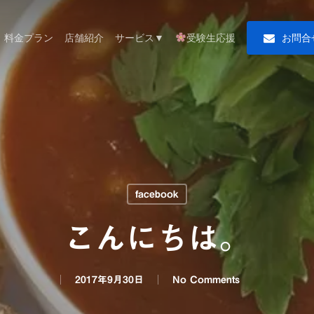
料金プラン
店舗紹介
サービス▼
受験生応援
お
問
合
facebook
こんにちは。
2017年9月30日
No Comments