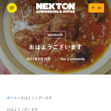
Skip
Menu
予 約
to
main
content
facebook
おはようございます
2017年3月15日
No Comments
ホーム
»
おはようございます
おはようございます