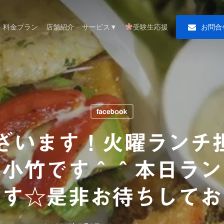
料金プラン
店舗紹介
サービス▼
受験生応援
お
問
合
facebook
ざいます！火曜ランチ担当
Yの小竹です＾＾本日ラ
です☆是非お待ちしてお