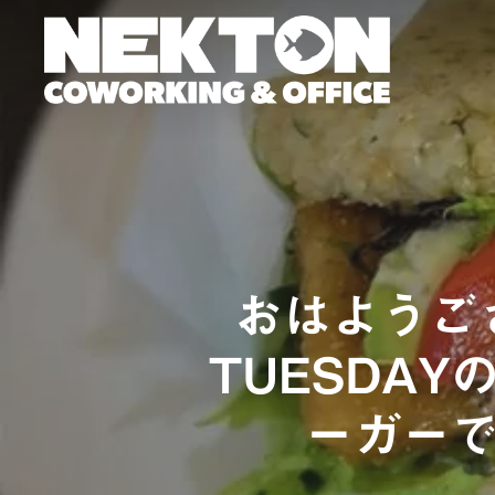
Skip
to
main
content
おはようご
TUESDA
ーガー