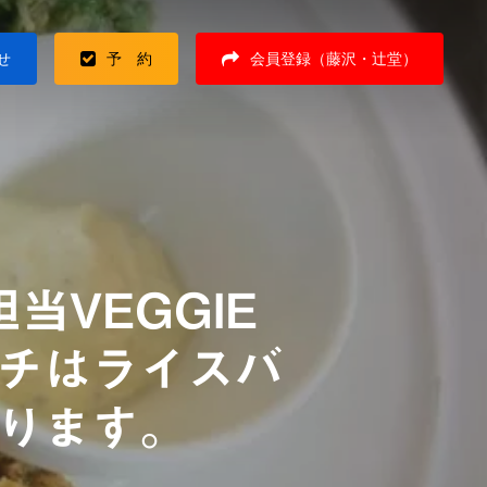
せ
予 約
会員登録（藤沢・辻堂）
VEGGIE
ンチはライスバ
ります。