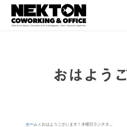
Skip
to
main
content
おはよう
ホーム
»
おはようございます！木曜日ランチタ…