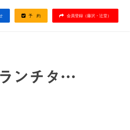
せ
予 約
会員登録（藤沢・辻堂）
ランチタ…