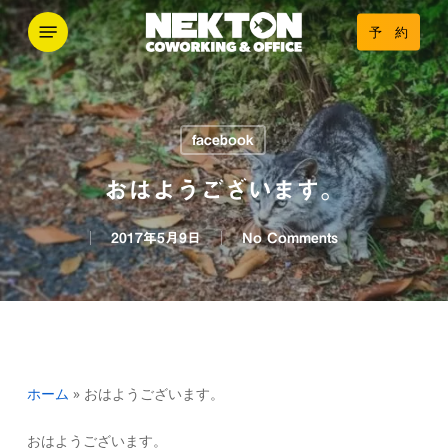
Skip
Menu
予 約
to
main
content
facebook
おはようございます。
2017年5月9日
No Comments
ホーム
»
おはようございます。
おはようございます。