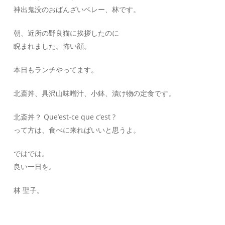
神出鬼没のおばんざいベレー、林です。
朝、近所の野良猫に挨拶したのに
睨まれました。怖い顔。
本日もランチやってます。
北斎丼、具沢山味噌汁、小鉢、漬け物の定食です。
北斎丼？ Que’est-ce que c’est ?
って方は、食べに来ればいいと思うよ。
ではでは。
良い一日を。
林 聖子。