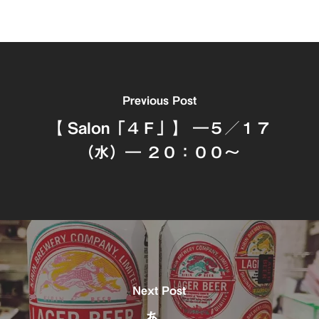
Previous Post
【 Salon「４Ｆ」】 ―５／１７
（水）― ２０：００～
Next Post
あ、