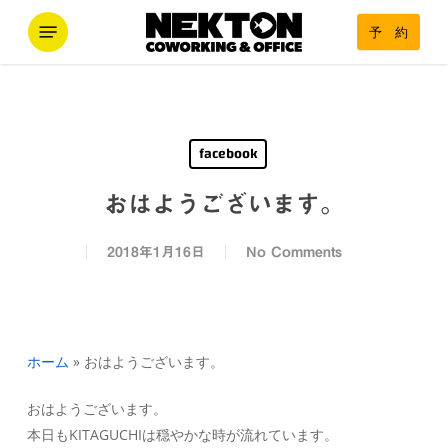
Skip
Menu
予 約
to
main
content
facebook
おはようございます。
2018年1月16日
No Comments
ホーム
»
おはようございます。
おはようございます。
本日もKITAGUCHIは穏やかな時が流れています。