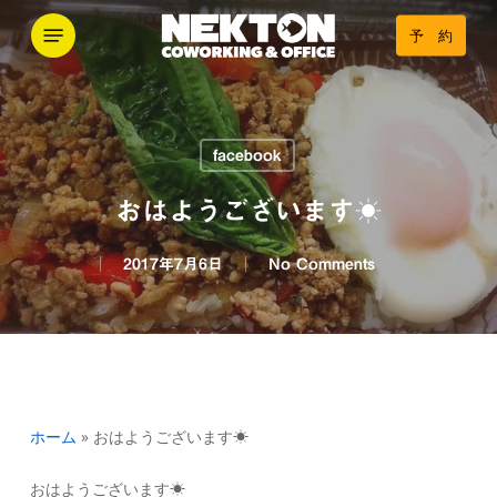
Skip
Menu
予 約
to
main
content
facebook
おはようございます☀
2017年7月6日
No Comments
ホーム
»
おはようございます☀
おはようございます☀