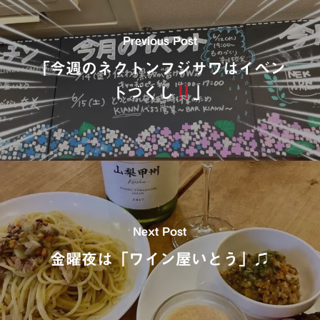
Previous Post
「今週のネクトンフジサワはイベン
トづくし
」
Next Post
金曜夜は「ワイン屋いとう」♫