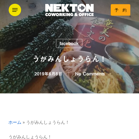
Skip
Menu
予 約
to
main
content
facebook
うがみんしょうらん！
2019年6月8日
No Comments
ホーム
»
うがみんしょうらん！
うがみんしょうらん！