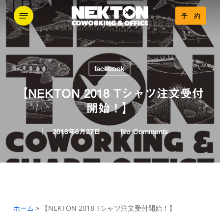
Skip
Menu
予 約
to
main
content
facebook
【NEKTON 2018 Tシャツ注文受付
開始！】
2018年6月27日
No Comments
ホーム
»
【NEKTON 2018 Tシャツ注文受付開始！】