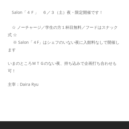
Salon「４Ｆ」 ６／３（土）夜・限定開催です！
☆ ノーチャージ／学生の方１杯目無料／フードはスナック
式 ☆
※ Salon「４F」はシェフのいない夜に入館料なしで開催し
ます
いまのところＭＴＧのない夜、持ち込みで企画打ち合わせも
可！
主宰：Daira Ryu