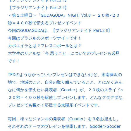
【ブラジリアンナイト Part.2 ‼︎】
＜第１土曜日＞『GUDAGUDA』NIGHT Vol.8 ～ ２０枚×２０
秒＝４００秒で伝えるプレゼンイベント
今回のGUDAGUDAは、【ブラジリアンナイト Part.2 ‼︎】
今回はブラジルのスポーツナイトです！
カポエイラとは？フレスコボールとは？
大学生のリアルな「今 思うこと」についてのプレゼンも必見
です！
TEDのようなかっこいいプレゼンはできないけど、湘南藤沢の
地で、地域のこと、自分の取り組んでいること、とにかくみん
なに何かを伝えたい発表者（Gooder）が、２０枚のスライド×
２０秒＝４００秒を駆使しプレゼンします。どんなグダグダな
プレゼンでも暖かく応援する太陽系イベントです。
毎回、様々なジャンルの発表者（Gooder）を３名お迎えし、
それぞれのテーマのプレゼンを披露します。Gooder×Gooder