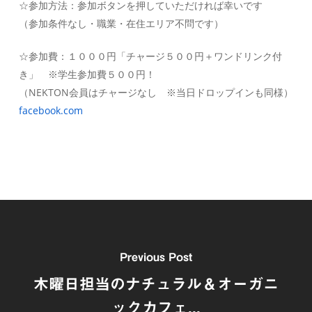
☆参加方法：参加ボタンを押していただければ幸いです
（参加条件なし・職業・在住エリア不問です）
☆参加費：１０００円「チャージ５００円＋ワンドリンク付
き」 ※学生参加費５００円！
（NEKTON会員はチャージなし ※当日ドロップインも同様）
facebook.com
Previous Post
木曜日担当のナチュラル＆オーガニ
ックカフェ...