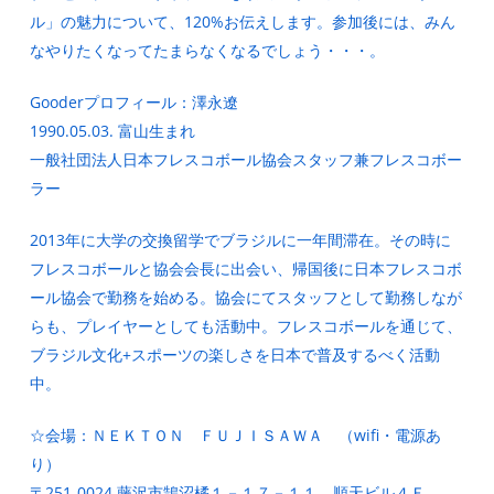
ル」の魅力について、120%お伝えします。参加後には、みん
なやりたくなってたまらなくなるでしょう・・・。
Gooderプロフィール：澤永遼
1990.05.03. 富山生まれ
一般社団法人日本フレスコボール協会スタッフ兼フレスコボー
ラー
2013年に大学の交換留学でブラジルに一年間滞在。その時に
フレスコボールと協会会長に出会い、帰国後に日本フレスコボ
ール協会で勤務を始める。協会にてスタッフとして勤務しなが
らも、プレイヤーとしても活動中。フレスコボールを通じて、
ブラジル文化+スポーツの楽しさを日本で普及するべく活動
中。
☆会場：ＮＥＫＴＯＮ ＦＵＪＩＳＡＷＡ （wifi・電源あ
り）
〒251-0024 藤沢市鵠沼橘１－１７－１１ 順天ビル４Ｆ