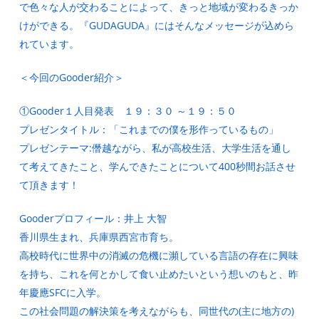
で色々な人が交わることによって、きっと地域が変わるきっか
けができる。『GUDAGUDA』にはそんなメッセージが込めら
れています。
＜今回のGooder紹介＞
①Gooder１人目発表 １９：３０ ～１９：５０
プレゼンタイトル：「これまでの僕を形作っているもの」
プレゼンテーマ:僭越ながら、私が高校生活、大学生活を通し
て考えてきたこと、学んできたことについて400秒間お話させ
て頂きます！
Gooderプロフィール：井上 大智
香川県生まれ、兵庫県西宮市育ち。
高校時代に世界中の消滅の危機に瀕している言語の存在に興味
を持ち、これを何とかして食い止めたいという想いのもと、昨
年慶應SFCに入学。
この社会問題の解決策を考えながらも、同世代の(主に地方の)