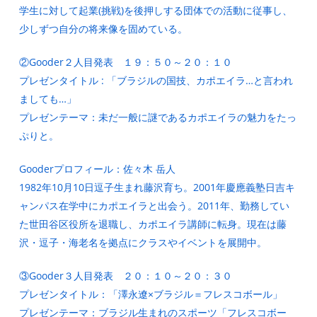
学生に対して起業(挑戦)を後押しする団体での活動に従事し、
少しずつ自分の将来像を固めている。
②Gooder２人目発表 １９：５０～２０：１０
プレゼンタイトル : 「ブラジルの国技、カポエイラ…と言われ
ましても…」
プレゼンテーマ：未だ一般に謎であるカポエイラの魅力をたっ
ぷりと。
Gooderプロフィール：佐々木 岳人
1982年10月10日逗子生まれ藤沢育ち。2001年慶應義塾日吉キ
ャンパス在学中にカポエイラと出会う。2011年、勤務してい
た世田谷区役所を退職し、カポエイラ講師に転身。現在は藤
沢・逗子・海老名を拠点にクラスやイベントを展開中。
③Gooder３人目発表 ２０：１０～２０：３０
プレゼンタイトル：「澤永遼×ブラジル＝フレスコボール」
プレゼンテーマ：ブラジル生まれのスポーツ「フレスコボー